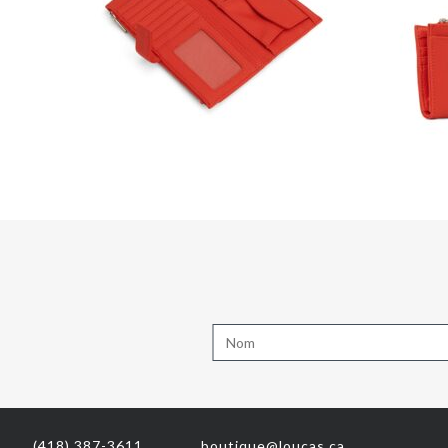
(418) 387-3611
boutique@loucas.ca